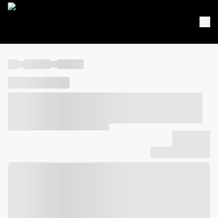
----
----- -----
----- -----
----
-----
---- ------
----- ----- -- ------ ---- ---- -- ----- ----- -----
--- ------
----- ----- -- ------ ----- ----- -- ------
-------------
Compartilhar
Favorito