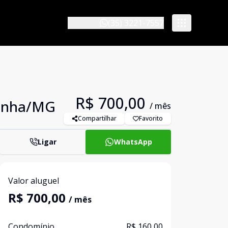
(35) 3221-7557
R$ 700,00
rginha/MG
/ mês
Compartilhar
Favorito
Ligar
WhatsApp
Valor aluguel
R$ 700,00
/ mês
Condomínio
R$ 160,00