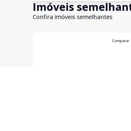
Imóveis semelhan
Confira imóveis semelhantes
Cód:
TL4092
Comparar
Sala Comercial
Sala Comercial com Ótima Localização
Vila Verde, Varginha - MG
R$ 435.000,00
R$ 2.300,00
/ mês