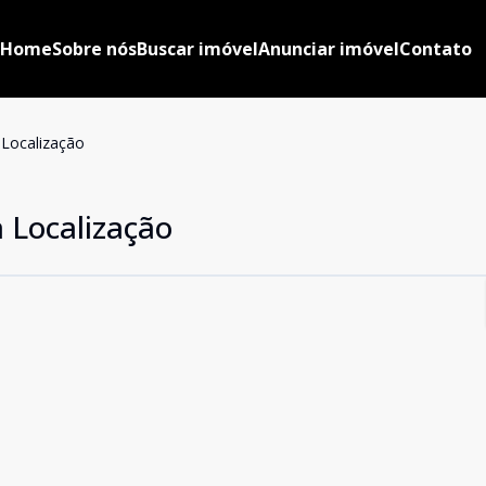
Home
Sobre nós
Buscar imóvel
Anunciar imóvel
Contato
 Localização
 Localização