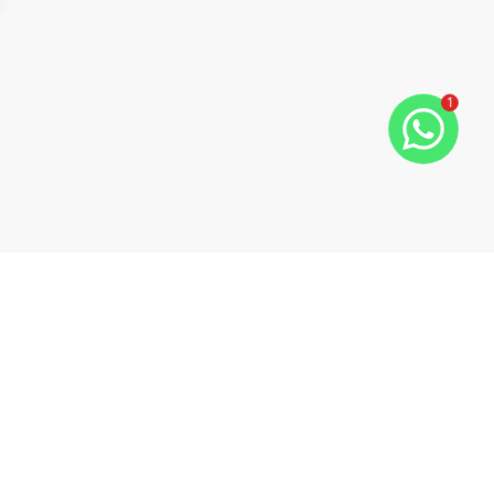
ide
t slide
1
Cód:
TL4095
Comparar
Sala Comercial
Sala Comercial com Ótima Localização
Vila Verde, Varginha - MG
R$ 240.000,00
R$ 1.800,00
/ mês