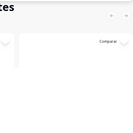
tes
Previous sl
Nex
Cód:
TL4094
Comparar
Sala Comercial
Sala Comercial com Ótima Localização
Vila Verde, Varginha - MG
R$ 190.000,00
R$ 1.300,00
/ mês