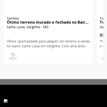
Terreno
Terr
Ótimo terreno murado e fechado no Bairro
Ter
Santa Luiza
Santa Luiza, Varginha - MG
Sant
R$ 
Ótima oportunidade para adquirir um terreno à venda
*Opo
no bairro Santa Luiza em Varginha. Com uma área
o seu negócio
total de 482 m² e topografia plana, este terreno é
próx
ideal para a construção do seu projeto dos sonhos.
em á
482
m²
480
Não perca a chance de investir em uma localização
movi
em
topo