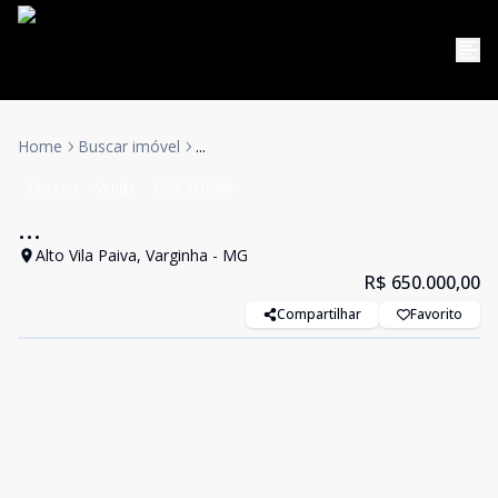
Home
Buscar imóvel
...
Terreno
Venda
Cód:
TE0069
...
Alto Vila Paiva, Varginha - MG
R$ 650.000,00
Compartilhar
Favorito