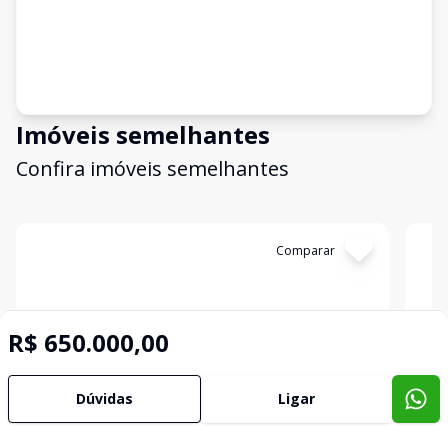
Imóveis semelhantes
Confira imóveis semelhantes
Cód:
TE0052
Comparar
Có
R$ 650.000,00
Dúvidas
Ligar