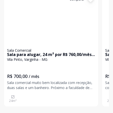
Sala Comercial
Sala
Sala para alugar, 24 m² por R$ 760,00/mês -
Sala p
Vila Pinto - Varginha/MG
Var
Vila Pinto, Varginha - MG
Vila
R$ 700,00
R$ 
/ mês
Sala comercial muito bem localizada com recepção,
Sala
duas salas e um banheiro. Próximo a faculdade de
cond
direito.TL2685
Vila
Cent
24
m²
22
m
pela
aces