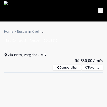
Home
Buscar imóvel
...
Sala Comercial
Aluguel
Cód:
1810
...
Vila Pinto, Varginha - MG
R$ 850,00
/ mês
Compartilhar
Favorito