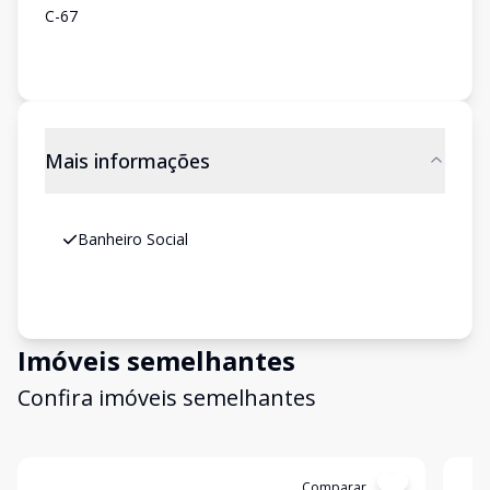
C-67
Mais informações
Banheiro Social
Imóveis semelhantes
Confira imóveis semelhantes
Cód:
SA0059
Comparar
Có